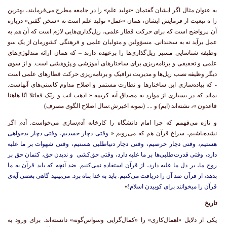
به عنوان مثال اگر ایشان گفتمان «تولید علم» را در جامعه مطرح می‌فرمایند، بهترین
را ه تبعیت از فرمایش ایشان، همان «عمل» تولید علم است نه «سخن گفتن» درباره
آن. پرواضح است که برای حرکت قطار علمی، ریل‌گذاری‌هایی لازم است که آن هم به
عمل برآید نه به سخندانی. مسؤولین و متولیان علمی و فرهنگی کشورمان از یک سو
وظیفه شناسایی مسیر ریل‌گذاری‌ها را برعهده دارند – که همان ارائه متدلوژی‌های
علمی و تحقیقی و برنامه‌ریزی برای ساختارهای آموزشی و پژوهشی است. و از سوی
دیگر وظیفه نصب ریل‌ها و مدیریت ترافیک و برنامه‌ریزی حرکت قطارهای علمی است
- که پیاده‌سازی این ساختارها و نظارت مستمر و اصلاح مداوم کاستی‌های آنهاست.
بماند که در بسیاری از موارد به مصداق آیه کریمه « اذهب انت و ربّک فقاتلا انّا هاهنا
قاعدون »، نشته‌اند (ایم) و .... (نمونه اخیرش:سال اصلاح الگوی مصرف)
و تازه می‌فهمم که چرا امام دانشگاه را کارخانه آدم‌سازی می‌خواست. آدم اگر
نشده‌باشیم، سراغ قرآن هم که می‌رویم «
وقتى دچار حسديم، وقتى دچار بدخواهى
هستيم، وقتى دچار حرصيم، وقتى دچار دنياطلبى هستيم، وقتى شهوات بر ما غلبه
دارد، وقتى قدرت‌طلبى‌ها بر ما غلبه دارد، وقتى حق‌كشى و نديدن حق، كتمان حق بر
روح ما، بر دل ما غلبه دارد، از قرآن استفاده نمی‌كنيم. ضد آنچه كه بايد قرآن به ما
بدهد، از قرآن ضد آن را دريافت می‌كنيم. بايد به خدا پناه برد. مى‌بينيد گاهى بعضى آيه‌ى
قرآن را ميخوانند براى كوبيدن اسلام!
»
تاریخ
یکی از دلایل «اهمال‌کاری» را «کمال‌گرایی وسواس‌گونه» دانسته‌اند. برای ورود به