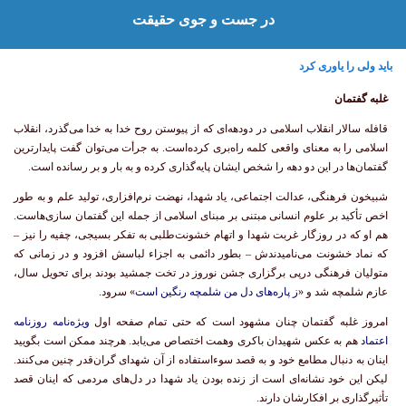
در جست و جوی حقیقت
باید ولی را یاوری کرد
غلبه گفتمان
قافله سالار انقلاب اسلامی در دودهه‌ای که از پیوستن روح خدا به خدا می‌گذرد، انقلاب
اسلامی را به معنای واقعی کلمه راه‌بری کرده‌است. به جرأت می‌توان گفت پایدارترین
گفتمان‌ها در این دو دهه را شخص ایشان پایه‌گذاری کرده و به بار و بر رسانده است.
شبیخون فرهنگی، عدالت اجتماعی، یاد شهدا، نهضت نرم‌افزاری، تولید علم و به طور
اخص تأکید بر علوم انسانی مبتنی بر مبنای اسلامی از جمله این گفتمان ‌سازی‌هاست.
هم او که در روزگار غربت شهدا و اتهام خشونت‌طلبی به تفکر بسیجی، چفیه را نیز –
که نماد خشونت می‌نامیدندش – بطور دائمی به اجزاء لباسش افزود و در زمانی که
متولیان فرهنگی درپی برگزاری جشن نوروز در تخت جمشید بودند برای تحویل سال،
عازم شلمچه شد و «
ز پاره‌های دل من شلمچه رنگین است
» سرود.
امروز غلبه گفتمان چنان مشهود است که حتی تمام صفحه
اول
ویژه‌نامه روزنامه
اعتماد
هم به عکس شهیدان باکری وهمت اختصاص می‌یابد. هرچند ممکن است بگویید
اینان به دنبال مطامع خود و به قصد سوءاستفاده از آن شهدای گران‌قدر چنین می‌کنند.
لیکن این خود نشانه‌ای است از زنده بودن یاد شهدا در دل‌های مردمی که اینان قصد
تأثیرگذاری بر افکارشان دارند.