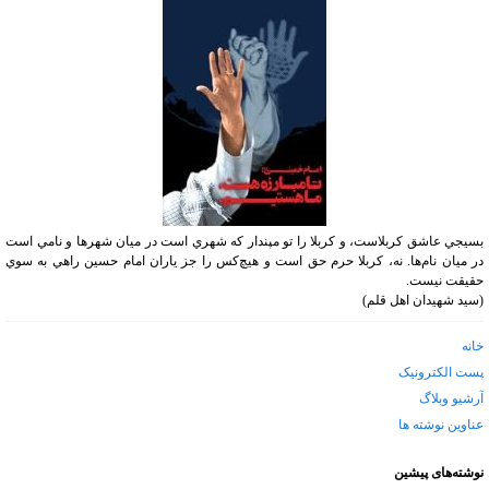
بسيجي عاشق كربلاست، و كربلا را تو مپندار كه شهري است در ميان شهرها و نامي است
در ميان نام‌ها. نه، كربلا حرم حق است و هيچ‌كس را جز ياران امام حسين راهي به سوي
حقيقت نيست.
(سید شهیدان اهل قلم)
خانه
پست الکترونیک
آرشیو وبلاگ
عناوین نوشته ها
نوشته‌های پیشین