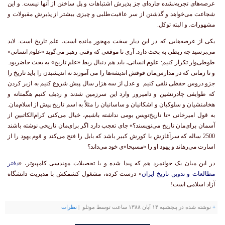
عرصه‌های تجربه‌نشده چاره‌ای جز پذیرش اشتباهات و پل ساختن از آنها نیست. و این
شجاعت می‌خواهد و گذشتن از سر عافیت‌طلبی و چیزی بیشتر از پذیرش مقبولات و
مشهورات. و البته توکل.
یکی از عرصه‌هایی که در این دیار سخت مهجور مانده است، علم تاریخ است. لابد
می‌پرسید چه ربطی به بحث دارد. آری تا موقعی که وقتی رهبر می‌گوید «علوم انسانی»
طوطی‌وار تکرار کنیم: علوم انسانی، باید هم دنبال ربط «علم تاریخ» به بحث حاضربود.
و تا زمانی که در مدارس‌مان فوقش اندیشه‌ها را می آموزند نه اندیشیدن را باید تاریخ را
جزو دروس حفظی تلقی کنیم و عدل از سه هزار سال پیش شروع کنیم به ازبر کردن
که طوایفی چادرنشین و دامپرور وارد این سرزمین شدند و ردیف کنیم هگمتانه و
هخامنشیان و سلوکیان و اشکانیان و ساسانیان را مثلاً به اسم تاریخ پیش از اسلام‌مان.
به قول امیرخانی «تا تاریخ‌نویس بومی نداشته باشیم، خیال می‌کنی کرام‌الکاتبین از
آسمان برای‌مان تاریخ می‌نویسند؟» جای تعجب دارد اگر برای‌مان تاریخی نوشته باشند
2500 ساله که سرآغازش با کورش کبیر باشد که بابل را فتح می‌کند و قوم یهود را از
اسارت می‌رهاند و یهود او را «مسیحا»ی خود می‌داند؟
در این میان یک جوانمرد هم که پیدا شده و با تحصیلات مهندسی کامپیوتر، «
دفتر
مطالعات و تدوین تاریخ ایران
»
درست کرده، مشغول کشمکش با مدیریت دانشگاه
آزاد اسلامی است!
+
نوشته شده در پنجشنبه ۱۴ آبان ۱۳۸۸ ساعت توسط موتلو |
نظرات