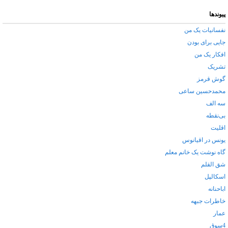
پیوندها
نفسانیات یک من
جایی برای بودن
افکار یک من
تشریک
گوش قرمز
محمدحسین ساعی
سه الف
بی‌نقطه
اقلیت
یونس در اقیانوس
گاه نوشت یک خانم معلم
شق القلم
اسکالپل
اباحنانه
خاطرات جبهه
عمار
4سوق