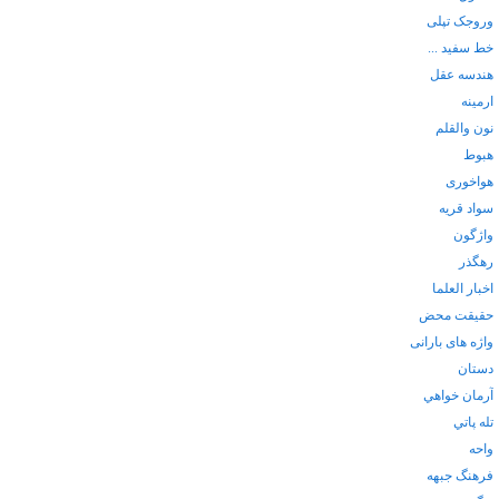
وروجک تپلی
خط سفید ...
هندسه عقل
ارمینه
نون والقلم
هبوط
هواخوری
سواد قریه
واژگون
رهگذر
اخبار العلما
حقیقت محض
واژه های بارانی
دستان
آرمان خواهي
تله پاتي
واحه
فرهنگ جبهه