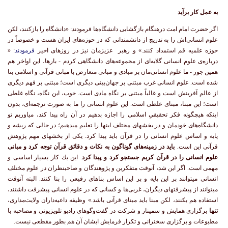
به عمل کار برآید
اگر حضرت امام امت درهنگام بازگشایی دانشگاه‌ها فرمودند: «دانشگاه را بازکنند، لکن
علوم انسانی‌اش را به تدریج از دانشمندانی که در حوزه‌های ایران هست و خصوصاً در
حوزه علمیه قم استمداد کنند.» و رهبر عزیزمان نیز در روزهای اخیر
فرمودند
: «
درباره‌ى علوم انسانى گلايه‌اى از مجموعه‌هاى دانشگاهى كردم - بارها، اين اواخر هم
همين جور - ما علوم انسانى‌مان بر مبادى و مبانى متعارض با مبانى قرآنى و اسلامى بنا
شده است. علوم انسانى غرب مبتنى بر جهان‌بينى ديگرى است؛ مبتنى بر فهم ديگرى
از عالم آفرينش است و غالباً مبتنى بر نگاه مادى است. خوب، اين نگاه، نگاه غلطى
است؛ اين مبنا، مبناى غلطى است. اين علوم انسانى را ما به صورت ترجمه‌اى، بدون
اينكه هيچگونه فكر تحقيقىِ اسلامى را اجازه بدهيم در آن راه پيدا كند، مياوريم تو
دانشگاه‌هاى خودمان و در بخشهاى مختلف اينها را تعليم ميدهيم؛ در حالى كه ريشه و
پايه و اساس علوم انسانى را در قرآن بايد پيدا كرد. يكى از بخشهاى مهم پژوهش
قرآنى اين است.
بايد در زمينه‌هاى گوناگون به نكات و دقائق قرآن توجه كرد و مبانى
علوم انسانى را در قرآن كريم جستجو كرد و پيدا كرد
. اين يك كار بسيار اساسى و
مهمى است. اگر اين شد، آنوقت متفكرين و پژوهندگان و صاحبنظران در علوم مختلف
انسانى ميتوانند بر اين پايه و بر اين اساس بناهاى رفيعى را بنا كنند. البته آنوقت
ميتوانند از پيشرفتهاى ديگران، غربى‌ها و كسانى كه در علوم انسانى پيشرفت داشتند،
استفاده هم بكنند، لكن مبنا بايد مبناى قرآنى باشد.» وظیفه داعیه‌داران ولایت‌مداری،
تنها
برگزاری همایش و سمینار و شرکت در گفت‌و‌گوهای رادیو تلویزیونی و مصاحبه با
مطبوعات و برگزاری سخنرانی و تکرار فرمایش ایشان آن هم بطور مقطعی نیست.